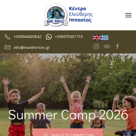
Skip to main content
+306944430642
+306975651710
info@manihorses.gr
Summer Camp 2026
ΔΗΛΏΣΤΕ ΣΥΜΜΕΤΟΧΉ