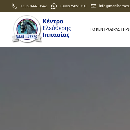
+306944430642
+306975651710
info@manihorses.
Skip to main content
ΤΟ ΚΕΝΤΡΟ
ΔΡΑΣΤΗΡ