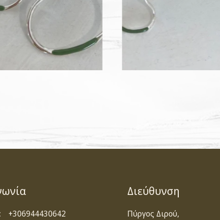
νωνία
Διεύθυνση
:
+306944430642
Πύργος Διρού,