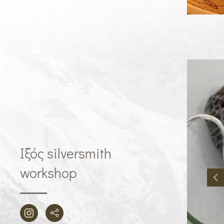
Ιξός silversmith
workshop