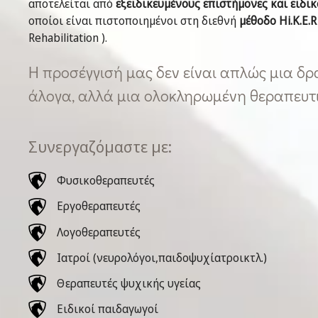
αποτελείται από
εξειδικευμένους επιστήμονες και ειδι
οποίοι είναι πιστοποιημένοι στη διεθνή
μέθοδο Hi.K.E.R
Rehabilitation ).
Η προσέγγισή μας δεν είναι απλώς μια δ
άλογα, αλλά μια ολοκληρωμένη θεραπευτ
Συνεργαζόμαστε με:
Φυσικοθεραπευτές
Εργοθεραπευτές
Λογοθεραπευτές
Ιατροί (νευρολόγοι,παιδοψυχίατροικτλ.)
Θεραπευτές ψυχικής υγείας
Ειδικοί παιδαγωγοί