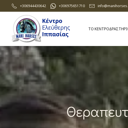
+306944430642
+306975651710
info@manihorses.
Skip to main content
ΤΟ ΚΕΝΤΡΟ
ΔΡΑΣΤΗΡ
Θεραπευτ